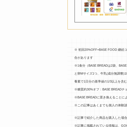
※ 初回20%OFF=BASE FOO
合があります
※1食分（BASE BREADは2袋、BASE
と卵Mサイズ1つ、牛乳(成分無調整
養素で1日分の基準値の1/3以上を含
※糖質約30%オフ：BASE BREAD
※BASE BREADに置き換えるこ
※この記事はあくまでも個人の体験
※記事で紹介した商品を購入した場合
※記事に掲載されている情報は、GO