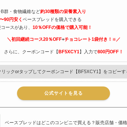
ンB群・食物繊維など
約30種類の栄養素入り
0〜90円安く
ベースブレッドを購入できる
便コースがあり、
10％OFFの価格で購入可能！
＼初回継続コース20％OFF
+
チョコレート1袋付き！
／
※
さらに、クーポンコード【
BF5XCY1
】入力で
800円OFF！
クリックorタップしてクーポンコード【BF5XCY1】をコピーす
公式サイトを見る
ベースブレッドはどこのコンビニで買える？販売店舗・価