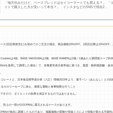
「地方住みだけど、ベースブレッドはセイコーマートでも買える？」 「
イトで購入した方が安いって本当？」 インスタなどのSNSで現在2...
D 継続コース(旧定期便含む)を初めてのご注文の場合、商品価格20%OFF。2回目以降は10%O
 Cookiesは4袋、BASE YAKISOBAは2個、BASE RAMENは2個／1個あたり調理後スープ約95g
)100mlを使用して調理した場合）で、栄養素等表示基準値に基づき、脂質・飽和脂肪酸・
む。
チョコレートと、
日本食品標準成分表（八訂）増補2023年
より、菓子パン（あんなし）との比
とによるカロリーセーブに加え、適度な運動と食事制限を行うこと
談ですので、ダイエットの効果を保証するものではありません。
、売上の一部がGOOPANに還元されるケースがあります。
OPANが独自に調査したものであり、掲載価格の変動や登録ミスにより情報が変わる可能性