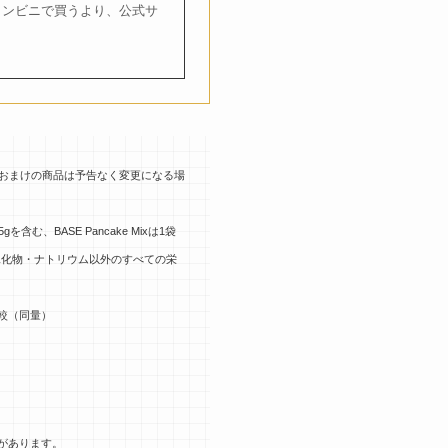
コンビニで買うより、公式サ
FF。おまけの商品は予告なく変更になる場
を含む、BASE Pancake Mixは1袋
炭水化物・ナトリウム以外のすべての栄
較（同量）
があります。