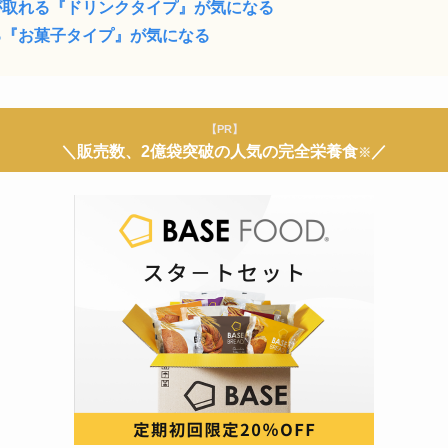
が取れる『ドリンクタイプ』が気になる
る『お菓子タイプ』が気になる
【PR】
＼販売数、2億袋突破の人気の完全栄養食
／
※