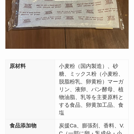
原材料
小麦粉（国内製造）、砂
糖、ミックス粉（小麦粉、
脱脂粉乳、卵黄粉）マーガ
リン、液卵、パン酵母、植
物油脂、乳等を主要原料と
する食品、卵黄加工品、食
塩
食品添加物
炭援Ca、膨張剤、香料、V.
C（一部に卵・乳成分・小