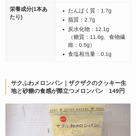
栄養成分(1本あ
たんぱく質：1.7g
たり)
脂質：2.7g
炭水化物：12.1g
（糖質：11.6g、食物繊
維：0.5g）
食塩相当量：0.1g
サクふわメロンパン｜ザクザクのクッキー生
地と砂糖の食感が際立つメロンパン 149円