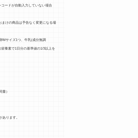
ンコードが自動入力していない場合
FF。おまけの商品は予告なく変更になる場
xは1袋と卵Mサイズ1つ、牛乳(成分無調
栄養素で1日分の基準値の1/3以上を
同量）
があります。