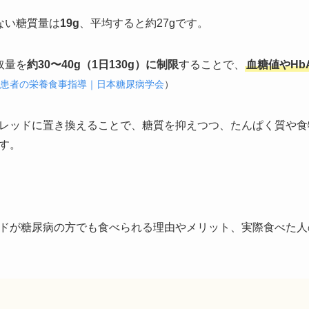
ない糖質量は
19g
、平均すると約27gです。
取量を
約30〜40g（1日130g）に制限
することで、
血糖値やHb
患者の栄養食事指導｜日本糖尿病学会
）
レッドに置き換えることで、糖質を抑えつつ、たんぱく質や食
す。
ドが糖尿病の方でも食べられる理由やメリット、実際食べた人
】