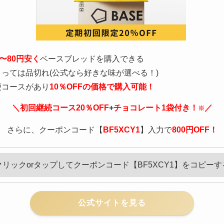
0〜80円安く
ベースブレッドを購入できる
っては品切れ(公式なら好きな味が選べる！)
便コースがあり
10％OFFの価格で購入可能！
＼初回継続コース20％OFF
+
チョコレート1袋付き！
／
※
さらに、クーポンコード【
BF5XCY1
】入力で
800円OFF！
クリックorタップしてクーポンコード【BF5XCY1】をコピーす
公式サイトを見る