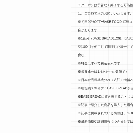
※クーポンは予告なく終了する可能性
は、ご自身で入力お願いいたします
※初回20%OFF=BASE FOOD
合があります
※1食分（BASE BREADは2袋、BASE
整)100mlを使用して調理した場合
含む。
※料金はすべて税込表示です
※栄養成分は1袋あたりの数値です
※
日本食品標準成分表（八訂）増補2
※糖質約30%オフ：BASE BREAD
※BASE BREADに置き換えるこ
※記事で紹介した商品を購入した場合
※記事に掲載されている情報は、GO
※最新価格や詳細情報につきましては