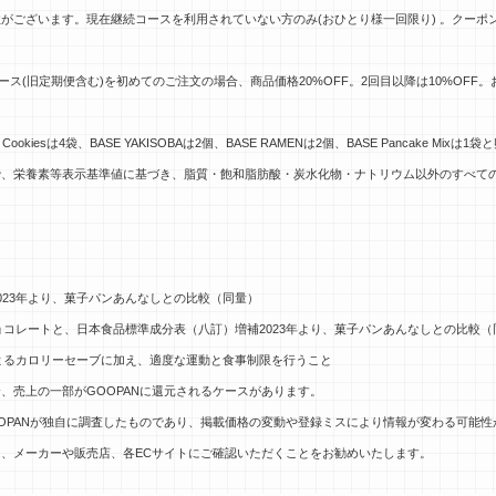
がございます。現在継続コースを利用されていない方のみ(おひとり様一回限り) 。クーポ
。
 継続コース(旧定期便含む)を初めてのご注文の場合、商品価格20%OFF。2回目以降は10%O
 Cookiesは4袋、BASE YAKISOBAは2個、BASE RAMENは2個、BASE Pancake Mi
）で、栄養素等表示基準値に基づき、脂質・飽和脂肪酸・炭水化物・ナトリウム以外のすべての
023年より、菓子パンあんなしとの比較（同量）
チョコレートと、
日本食品標準成分表（八訂）増補2023年より、菓子パンあんなしとの比較（
とによるカロリーセーブに加え、適度な運動と食事制限を行うこと
、売上の一部がGOOPANに還元されるケースがあります。
OPANが独自に調査したものであり、掲載価格の変動や登録ミスにより情報が変わる可能性
、メーカーや販売店、各ECサイトにご確認いただくことをお勧めいたします。