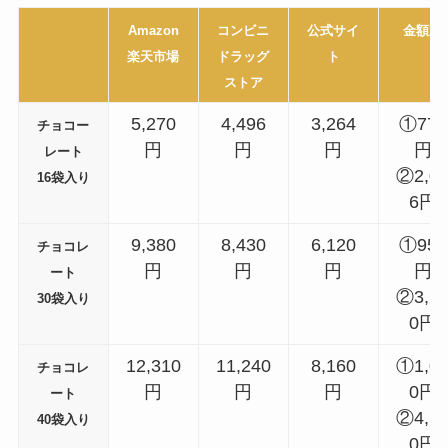
Amazon
コンビニ
公式サイ
金額差
楽天市場
ドラッグ
ト
ストア
5,270
4,496
3,264
①774
チョコー
円
円
円
円
レート
②2,0
16袋入り
6円
9,380
8,430
6,120
①950
チョコレ
円
円
円
円
ート
②3,2
30袋入り
0円
12,310
11,240
8,160
①1,0
チョコレ
円
円
円
0円
ート
②4,1
40袋入り
0円