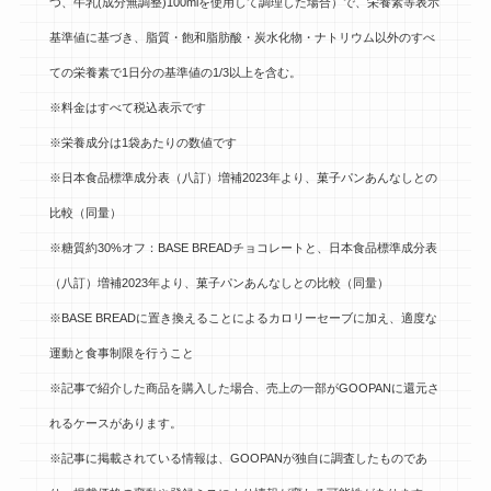
つ、牛乳(成分無調整)100mlを使用して調理した場合）で、栄養素等表示
基準値に基づき、脂質・飽和脂肪酸・炭水化物・ナトリウム以外のすべ
ての栄養素で1日分の基準値の1/3以上を含む。
※料金はすべて税込表示です
※栄養成分は1袋あたりの数値です
※
日本食品標準成分表（八訂）増補2023年より、菓子パンあんなしとの
比較（同量）
※糖質約30%オフ：BASE BREADチョコレートと、
日本食品標準成分表
（八訂）増補2023年より、菓子パンあんなしとの比較（同量）
※BASE BREADに置き換えることによるカロリーセーブに加え、適度な
運動と食事制限を行うこと
※記事で紹介した商品を購入した場合、売上の一部がGOOPANに還元さ
れるケースがあります。
※記事に掲載されている情報は、GOOPANが独自に調査したものであ