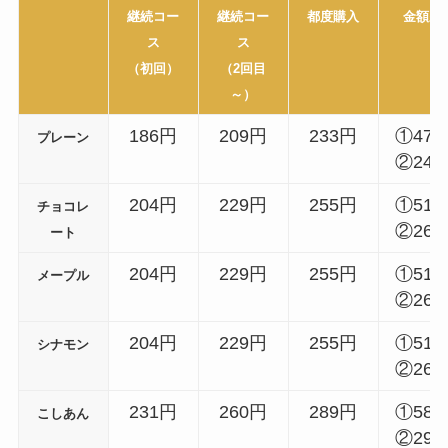
継続コー
継続コー
都度購入
金額差
ス
ス
（初回）
（2回目
～）
186円
209円
233円
①47
プレーン
②24
204円
229円
255円
①51
チョコレ
②26
ート
204円
229円
255円
①51
メープル
②26
204円
229円
255円
①51
シナモン
②26
231円
260円
289円
①58
こしあん
②29