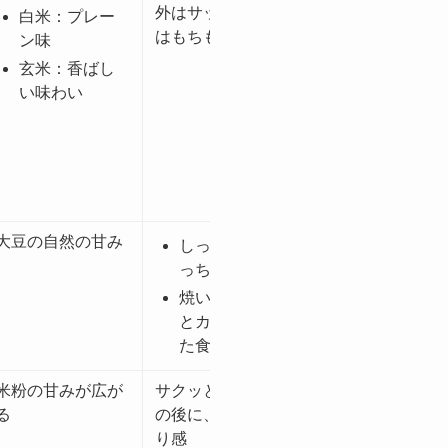
外はサックリ、中
×
白米：プレー
はもちもち
ン味
玄米：香ばし
い味わい
大豆の自然の甘み
天然酵母
しっとり、も
※酵母の種類は未公開
っちり
焼いて食べる
とカリっとし
た食感
米粉の甘みが広が
サクッとした食感
×
る
の後に、もちっち
り感