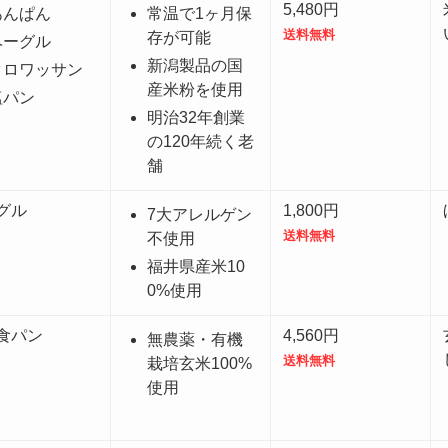
5,480円
あんぱん
常温で1ヶ月保
送料無料
存が可能
ベーグル
新潟製品の国
クロワッサン
産米粉を使用
塩パン
明治32年創業
の120年続く老
舗
グル
1,800円
7大アレルゲン
送料無料
不使用
福井県産米10
0%使用
食パン
4,560円
無農薬・有機
送料無料
栽培玄米100%
使用