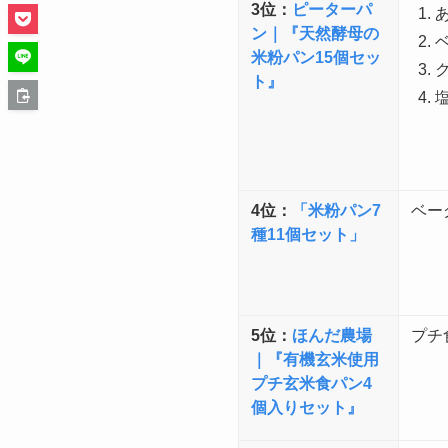
3位：
ピーターパ
ン｜『天然酵母の
米粉パン15個セッ
ト』
4位：
「米粉パン7
ベー
種11個セット」
5位：
ほんだ農場
プチ
｜『有機玄米使用
プチ玄米食パン4
個入りセット』