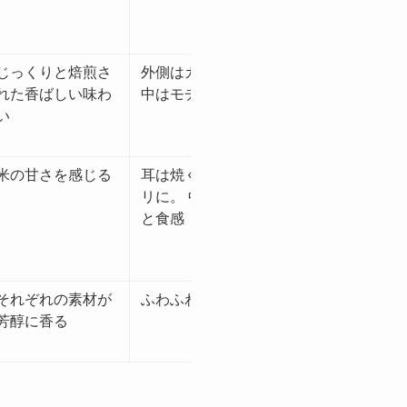
じっくりと焙煎さ
外側はカリッと、
×
れた香ばしい味わ
中はモチッと食感
い
米の甘さを感じる
耳は焼くとカリカ
×
リに。 中はモチッ
と食感
それぞれの素材が
ふわふわ食感
×
芳醇に香る