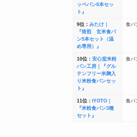
ッペパン6本セッ
ト』
9位：
みたけ｜
食パ
『焙煎 玄米食パ
ン5本セット（温
め専用）』
10位：
安心堂米粉
食パ
パン工房｜『グル
テンフリー米麹入
り米粉食パンセッ
ト』
11位：
IYOTO｜
食パ
『米粉食パン3種
セット』