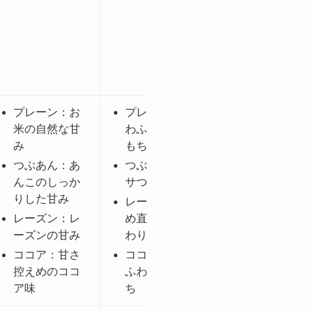
×
プレーン：お
プレーン：ふ
米の自然な甘
わふわ、もち
み
もち
つぶあん：あ
つぶあん：パ
んこのしっか
サつきあり
りした甘み
レーズン：温
レーズン：レ
め直後はふん
ーズンの甘み
わり
ココア：甘さ
ココア：ふわ
控えめのココ
ふわ、もちも
ア味
ち