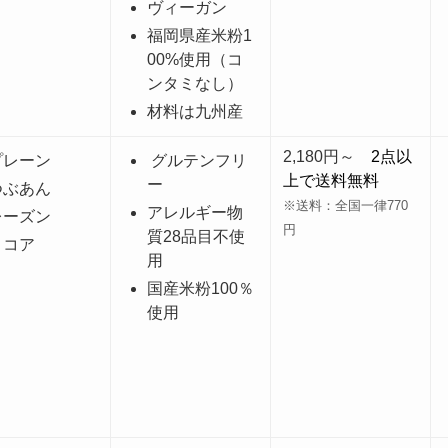
ヴィーガン
福岡県産米粉1
00%使用（コ
ンタミなし）
材料は九州産
2,180円～
2点以
プレーン
グルテンフリ
上で送料無料
ー
つぶあん
※送料：全国一律770
アレルギー物
レーズン
円
質28品目不使
ココア
用
国産米粉100％
使用