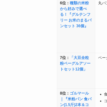
6位：
種類の米粉
丸パ
から好みで選べ
る！『グルテンフ
リー お米のまるパ
ンセット 36個』
7位：
「大豆全粒
ベー
粉ベーグルアソー
トセット12個」
8位：
ゴルマール
食
｜『米粉パン 食パ
ン(1.5斤)2本＆コ