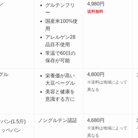
ン
4,980円
グルテンフリ
送料無料
ー
国産米100%使
用
アレルゲン28
品目不使用
常温で60日の
保存が可能
グル
4,800円
栄養価が高い
※送料は地域によって
大豆ベーグル
異なる
美容と健康を
意識する方に
ノングルテン認証
4,680円
パン(1.5斤)
※送料は地域によって
コッペパン
異なる