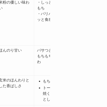
米粉の優しい味わ
・しっとり&もち
白神こだま酵母
い
もち
・パリパリ&カリ
ッと食感
ほんのり甘い
パサつきがなく、
×
もちもち、ふわふ
わ
玄米のほんわりと
×
もちもち感
した香ばしさ
トースターで
焼くとカリッ
とした食感