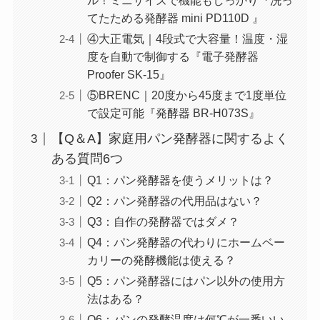
ル！ミニサイズで機能もしっかり『洗っ
てたためる発酵器 mini PD110D 』
④大正電気｜4段式で大容量！温度・湿
度を自動で制御する『電子発酵器
Proofer SK-15』
⑤BRENC｜20度から45度まで1度単位
で設定可能『発酵器 BR-H073S』
【Q＆A】家庭用パン発酵器に関するよく
ある質問6つ
Q1：パン発酵器を使うメリットは？
Q2：パン発酵器の代用品はない？
Q3：自作の発酵器ではダメ？
Q4：パン発酵器の代わりにホームベー
カリーの発酵機能は使える？
Q5：パン発酵器にはパン以外の使用方
法はある？
Q6：パンの発酵温度は何℃が一番いい