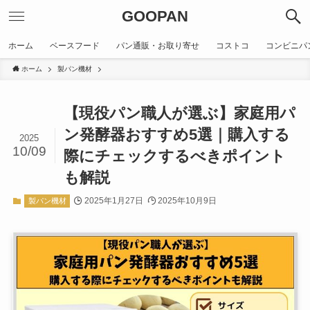
GOOPAN
ホーム
ベースフード
パン通販・お取り寄せ
コストコ
コンビニパ
ホーム
製パン機材
【現役パン職人が選ぶ】家庭用パ
ン発酵器おすすめ5選｜購入する
2025
10/09
際にチェックするべきポイント
も解説
2025年1月27日
2025年10月9日
製パン機材