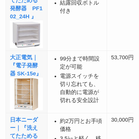
てたためる
結露回収ボトル
発酵器 PF1
付き
02_24H 』
大正電気｜
53,700円～
99分まで時間設
『電子発酵
定が可能
器 SK-15e』
電源スイッチを
切り忘れても、
自動的に電源が
切れる安全設計
日本ニーダ
30,000円〜
約2万円とお手頃
ー｜『洗え
価格
てたためる
3.5㎏と軽く、移