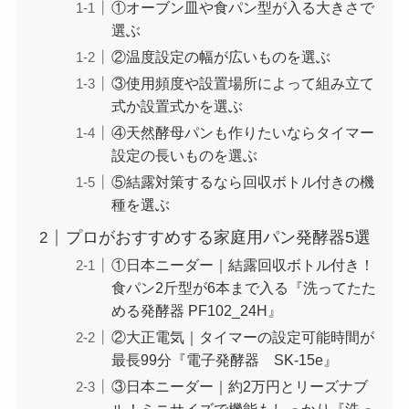
①オーブン皿や食パン型が入る大きさで
選ぶ
②温度設定の幅が広いものを選ぶ
③使用頻度や設置場所によって組み立て
式か設置式かを選ぶ
④天然酵母パンも作りたいならタイマー
設定の長いものを選ぶ
⑤結露対策するなら回収ボトル付きの機
種を選ぶ
プロがおすすめする家庭用パン発酵器5選
①日本ニーダー｜結露回収ボトル付き！
食パン2斤型が6本まで入る『洗ってたた
める発酵器 PF102_24H』
②大正電気｜タイマーの設定可能時間が
最長99分『電子発酵器 SK-15e』
③日本ニーダー｜約2万円とリーズナブ