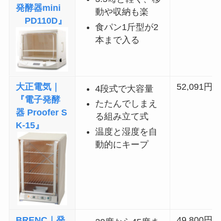
発酵器mini
動や収納も楽
PD110D』
食パン1斤型が2
本まで入る
大正電気｜
52,091円
4段式で大容量
『電子発酵
たたんでしまえ
器 Proofer S
る組み立て式
K-15』
温度と湿度を自
動的にキープ
BRENC｜発
49,800円