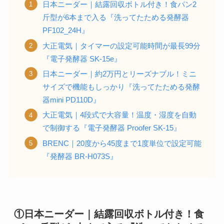
日本ニーダー｜結露回収ボトル付き！食パン2
斤型が6本まで入る『洗ってたためる発酵器
PF102_24H』
大正電気｜タイマーの設定可能時間が最長99分
『電子発酵器 SK-15e』
日本ニーダー｜約2万円とリーズナブル！ミニ
サイズで機能もしっかり『洗ってたためる発酵
器mini PD110D』
大正電気｜4段式で大容量！温度・湿度を自動
で制御する『電子発酵器 Proofer SK-15』
BRENC｜20度から45度まで1度単位で設定可能
『発酵器 BR-H073S』
①日本ニーダー｜結露回収ボトル付き！食