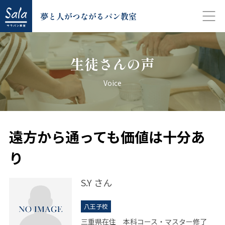
夢と人がつながるパン教室
生徒さんの声
Voice
遠方から通っても価値は十分あ
り
S.Y
さん
八王子校
三重県在住 本科コース・マスター修了